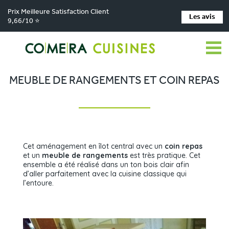
Prix Meilleure Satisfaction Client
Les avis
9,66/10 ⭐
Comera Cuisines
Nos magasins de cuisine
Cuisiniste CHOISEY
>
>
>
Réalisations
Meuble de rangements et coin repas
>
MEUBLE DE RANGEMENTS ET COIN REPAS
Cet aménagement en îlot central avec un
coin repas
et un
meuble de rangements
est très pratique. Cet
ensemble a été réalisé dans un ton bois clair afin
d’aller parfaitement avec la cuisine classique qui
l’entoure.