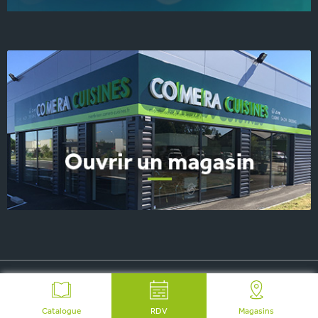
© 2026 COMERA Cuisines, tous droits réservés
-
Plan du site
-
Mentions Légales
-
FAQ
-
Contact Presse
Catalogue
RDV
Magasins