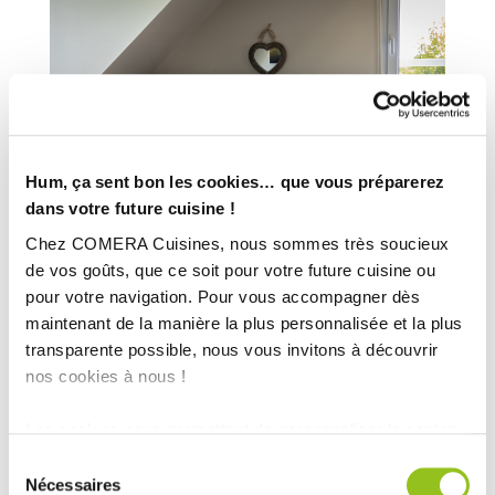
Hum, ça sent bon les cookies… que vous préparerez
dans votre future cuisine !
Chez COMERA Cuisines, nous sommes très soucieux
de vos goûts, que ce soit pour votre future cuisine ou
pour votre navigation. Pour vous accompagner dès
maintenant de la manière la plus personnalisée et la plus
transparente possible, nous vous invitons à découvrir
nos cookies à nous !
Les cookies nous permettent de personnaliser le contenu
et les annonces, d'offrir des fonctionnalités relatives aux
Sélection
médias sociaux et d'analyser notre trafic. Nous
Nécessaires
du