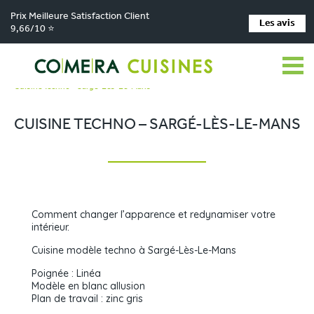
Prix Meilleure Satisfaction Client
Les avis
9,66/10 ⭐
Comera Cuisines
Nos magasins de cuisine
>
>
Cuisiniste La Chapelle-Saint-Aubin
Réalisations
>
>
Cuisine Techno – Sargé-Lès-Le-Mans
CUISINE TECHNO – SARGÉ-LÈS-LE-MANS
Comment changer l’apparence et redynamiser votre
intérieur.
Cuisine modèle techno à Sargé-Lès-Le-Mans
Poignée : Linéa
Modèle en blanc allusion
Plan de travail : zinc gris