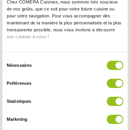
Chez COMERA Cuisines, nous sommes très soucieux
de vos goûts, que ce soit pour votre future cuisine ou
INFORMATIONS
pour votre navigation. Pour vous accompagner dès
TECHNIQUES :
maintenant de la manière la plus personnalisée et la plus
transparente possible, nous vous invitons à découvrir
Superficie :
11m2
nos cookies à nous !
Plan de travail :
Zinc gris
Finition :
Blanc allusion
Les cookies nous permettent de personnaliser le contenu
Ville :
Sargé-Lès-Le-Mans
et les annonces, d'offrir des fonctionnalités relatives aux
Sélection
Magasin :
COMERA Cuisines à la Chapelle Saint-Aubin (72)
médias sociaux et d'analyser notre trafic. Nous
Nécessaires
du
partageons également des informations sur l'utilisation de
COMERA
consentement
-
En savoir plus
notre site avec nos partenaires de médias sociaux, de
Préférences
publicité et d'analyse, qui peuvent combiner celles-ci
avec d'autres informations que vous leur avez fournies
Rencontrez votre cuisiniste
ou qu'ils ont collectées lors de votre utilisation de leurs
Statistiques
Prendre rendez-vous
services.
Marketing