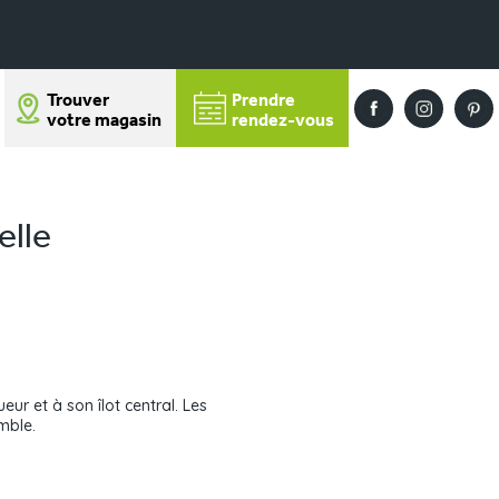
Trouver
Prendre
votre magasin
rendez-vous
elle
ur et à son îlot central. Les
emble.