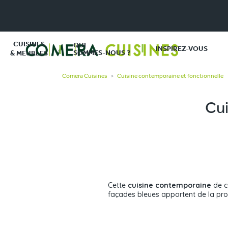
CUISINES
QUI
INSPIREZ-VOUS
SOMMES-NOUS ?
& MEUBLES
Comera Cuisines
Cuisine contemporaine et fonctionnelle
>
Cui
Cette
cuisine contemporaine
de co
façades bleues apportent de la prof