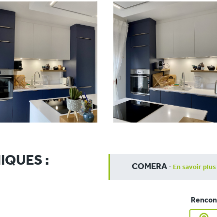
IQUES :
COMERA
-
En savoir plus
Rencont