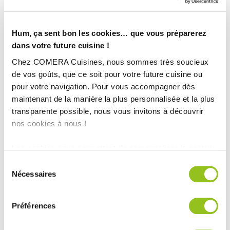
Hum, ça sent bon les cookies… que vous préparerez
dans votre future cuisine !
Chez COMERA Cuisines, nous sommes très soucieux
de vos goûts, que ce soit pour votre future cuisine ou
pour votre navigation. Pour vous accompagner dès
maintenant de la manière la plus personnalisée et la plus
transparente possible, nous vous invitons à découvrir
nos cookies à nous !
Les cookies nous permettent de personnaliser le contenu
INFORMATIONS
et les annonces, d'offrir des fonctionnalités relatives aux
Sélection
médias sociaux et d'analyser notre trafic. Nous
Nécessaires
TECHNIQUES :
du
partageons également des informations sur l'utilisation de
consentement
notre site avec nos partenaires de médias sociaux, de
Ville :
Montbrison (42)
Préférences
publicité et d'analyse, qui peuvent combiner celles-ci
Magasin :
COMERA Cuisines à Montbrison (42)
avec d'autres informations que vous leur avez fournies