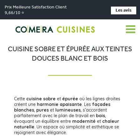
Prix Meilleure Satisfaction Client
Les avis
9,66/10 ⭐
Comera Cuisines
Nos magasins de cuisine
Cuisiniste MONTBRISON
>
>
>
Réalisations
Cuisine sobre et épurée aux teintes douces blanc et bois
>
CUISINE SOBRE ET ÉPURÉE AUX TEINTES
DOUCES BLANC ET BOIS
Cette
cuisine sobre
et
épurée
où les lignes droites
créent une
harmonie apaisante
. Les
façades
blanches
,
pures
et
lumineuses
, s’accordent
parfaitement avec le plan de travail en
bois
,
évoquant un équilibre entre
modernité
et
chaleur
naturelle
. Un espace où simplicité et esthétique se
rejoignent avec élégance.