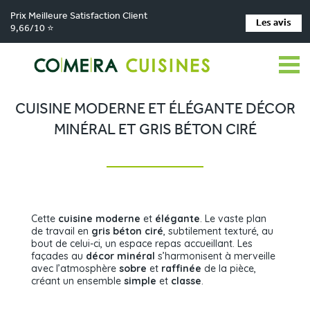
Prix Meilleure Satisfaction Client
Les avis
9,66/10 ⭐
Comera Cuisines
Nos magasins de cuisine
Cuisiniste MONTBRISON
>
>
>
Réalisations
Cuisine moderne et élégante décor minéral et gris béton ciré
>
CUISINE MODERNE ET ÉLÉGANTE DÉCOR
MINÉRAL ET GRIS BÉTON CIRÉ
Cette
cuisine moderne
et
élégante
. Le vaste plan
de travail en
gris béton ciré
, subtilement texturé, au
bout de celui-ci, un espace repas accueillant. Les
façades au
décor minéral
s’harmonisent à merveille
avec l’atmosphère
sobre
et
raffinée
de la pièce,
créant un ensemble
simple
et
classe
.