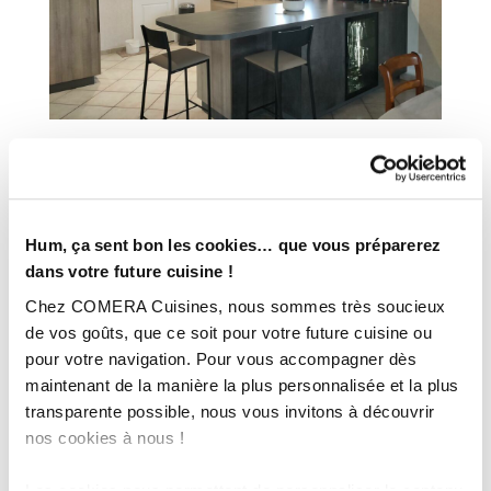
INFORMATIONS
TECHNIQUES :
Hum, ça sent bon les cookies… que vous préparerez
dans votre future cuisine !
Ville :
Montbrison (42)
Chez COMERA Cuisines, nous sommes très soucieux
Magasin :
COMERA Cuisines à Montbrison (42)
de vos goûts, que ce soit pour votre future cuisine ou
COMERA
pour votre navigation. Pour vous accompagner dès
-
En savoir plus
maintenant de la manière la plus personnalisée et la plus
transparente possible, nous vous invitons à découvrir
Rencontrez votre cuisiniste
nos cookies à nous !
Prendre rendez-vous
Les cookies nous permettent de personnaliser le contenu