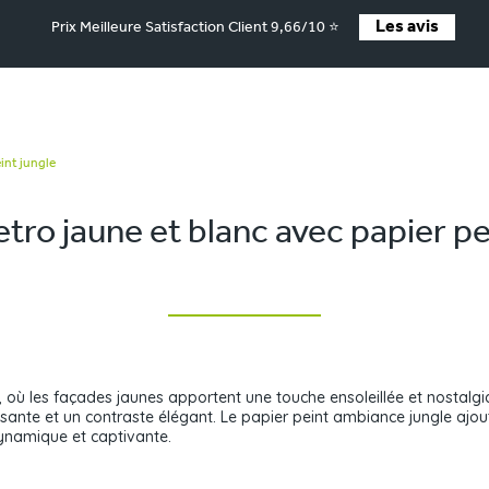
Les avis
Prix Meilleure Satisfaction Client 9,66/10 ⭐
eint jungle
etro jaune et blanc avec papier pe
 où les façades jaunes apportent une touche ensoleillée et nostalgiq
issante et un contraste élégant. Le papier peint ambiance jungle ajo
ynamique et captivante.