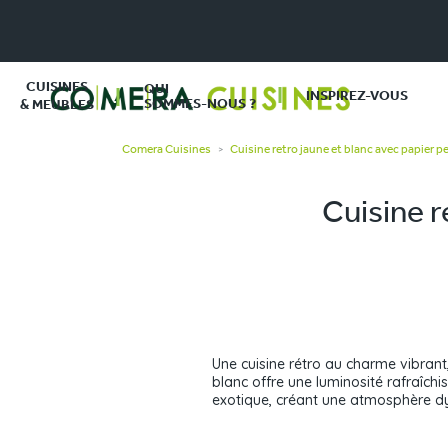
CUISINES
QUI
INSPIREZ-VOUS
SOMMES-NOUS ?
& MEUBLES
Comera Cuisines
Cuisine retro jaune et blanc avec papier p
>
Cuisine r
Une cuisine rétro au charme vibrant,
blanc offre une luminosité rafraîch
exotique, créant une atmosphère d