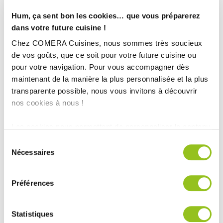
Hum, ça sent bon les cookies… que vous préparerez
dans votre future cuisine !
Chez COMERA Cuisines, nous sommes très soucieux
de vos goûts, que ce soit pour votre future cuisine ou
pour votre navigation. Pour vous accompagner dès
maintenant de la manière la plus personnalisée et la plus
INFORMATIONS
transparente possible, nous vous invitons à découvrir
TECHNIQUES :
nos cookies à nous !
Superficie :
22m²
Les cookies nous permettent de personnaliser le contenu
Plan de travail :
Quartz 2 cm d'épaisseur Blanc Brillant Absolu.
et les annonces, d'offrir des fonctionnalités relatives aux
Sélection
Finition :
Blanc Brillant et Bleu Marine Brillant
médias sociaux et d'analyser notre trafic. Nous
Nécessaires
du
Année :
2014
partageons également des informations sur l'utilisation de
consentement
Ville :
Le Mans
notre site avec nos partenaires de médias sociaux, de
Préférences
publicité et d'analyse, qui peuvent combiner celles-ci
Magasin :
COMERA Cuisines à la Chapelle Saint-Aubin (72)
avec d'autres informations que vous leur avez fournies
COMERA
-
En savoir plus
ou qu'ils ont collectées lors de votre utilisation de leurs
Statistiques
services.