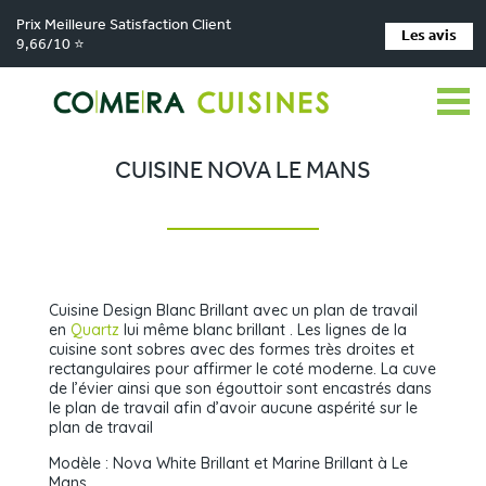
Prix Meilleure Satisfaction Client
Les avis
9,66/10 ⭐
Comera Cuisines
Nos magasins de cuisine
>
>
Cuisiniste La Chapelle-Saint-Aubin
Réalisations
Cuisine Nova Le Mans
>
>
CUISINE NOVA LE MANS
Cuisine Design Blanc Brillant avec un plan de travail
en
Quartz
lui même blanc brillant . Les lignes de la
cuisine sont sobres avec des formes très droites et
rectangulaires pour affirmer le coté moderne. La cuve
de l’évier ainsi que son égouttoir sont encastrés dans
le plan de travail afin d’avoir aucune aspérité sur le
plan de travail
Modèle : Nova White Brillant et Marine Brillant à Le
Mans