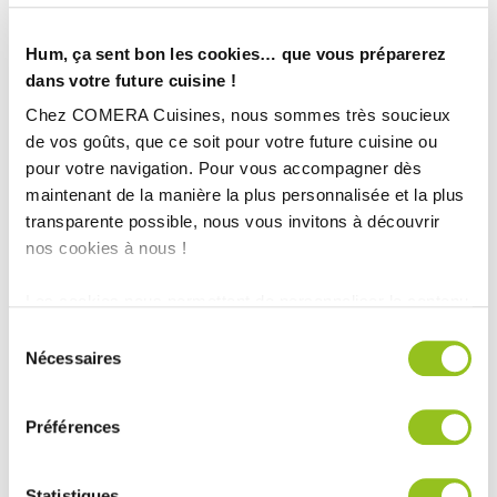
Hum, ça sent bon les cookies… que vous préparerez
dans votre future cuisine !
Chez COMERA Cuisines, nous sommes très soucieux
de vos goûts, que ce soit pour votre future cuisine ou
pour votre navigation. Pour vous accompagner dès
maintenant de la manière la plus personnalisée et la plus
transparente possible, nous vous invitons à découvrir
nos cookies à nous !
Les cookies nous permettent de personnaliser le contenu
et les annonces, d'offrir des fonctionnalités relatives aux
Sélection
INFORMATIONS
médias sociaux et d'analyser notre trafic. Nous
Nécessaires
du
TECHNIQUES :
partageons également des informations sur l'utilisation de
consentement
notre site avec nos partenaires de médias sociaux, de
Préférences
Ville :
Douvaine (74)
publicité et d'analyse, qui peuvent combiner celles-ci
Magasin :
avec d'autres informations que vous leur avez fournies
ou qu'ils ont collectées lors de votre utilisation de leurs
Statistiques
COMERA