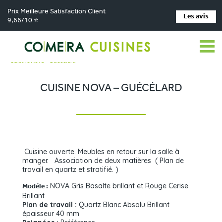
Prix Meilleure Satisfaction Client
Les avis
9,66/10 ⭐
Comera Cuisines
Nos magasins de cuisine
>
>
Cuisiniste La Chapelle-Saint-Aubin
Réalisations
>
>
Cuisine Nova – Guécélard
CUISINE NOVA – GUÉCÉLARD
Cuisine ouverte. Meubles en retour sur la salle à
manger. Association de deux matières ( Plan de
travail en quartz et stratifié. )
NOVA Gris Basalte brillant et Rouge Cerise
Modéle :
Brillant
Plan de travail :
Quartz Blanc Absolu Brillant
épaisseur 40 mm