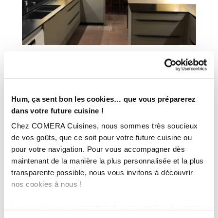
INFORMATIONS
TECHNIQUES :
Hum, ça sent bon les cookies… que vous préparerez
dans votre future cuisine !
Ville :
Checy (45)
Chez COMERA Cuisines, nous sommes très soucieux
Magasin :
COMERA Cuisines à Orléans Fleury-les-Aubrais (45)
de vos goûts, que ce soit pour votre future cuisine ou
pour votre navigation. Pour vous accompagner dès
COMERA
-
En savoir plus
maintenant de la manière la plus personnalisée et la plus
transparente possible, nous vous invitons à découvrir
nos cookies à nous !
Rencontrez votre cuisiniste
Prendre rendez-vous
Les cookies nous permettent de personnaliser le contenu