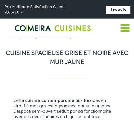
Prix Meilleure Satisfaction Client
Les avis
9,66/10 ⭐
Comera Cuisines
Nos magasins de cuisine
>
>
Cuisiniste FLEURY-LES-AUBRAIS
Réalisations
>
>
Cuisine spacieuse grise et noire avec mur jaune
CUISINE SPACIEUSE GRISE ET NOIRE AVEC
MUR JAUNE
Cette
cuisine contemporaine
aux façades en
stratifié mat gris est dynamisée par un mur jaune.
L’espace semi-ouvert séduit par sa fonctionnalité
avec ses deux linéaires en L qui se font face.