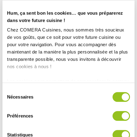
Hum, ça sent bon les cookies… que vous préparerez
dans votre future cuisine !
Chez COMERA Cuisines, nous sommes très soucieux
de vos goûts, que ce soit pour votre future cuisine ou
pour votre navigation. Pour vous accompagner dès
maintenant de la manière la plus personnalisée et la plus
transparente possible, nous vous invitons à découvrir
nos cookies à nous !
Les cookies nous permettent de personnaliser le contenu
et les annonces, d'offrir des fonctionnalités relatives aux
INFORMATIONS
Sélection
médias sociaux et d'analyser notre trafic. Nous
Nécessaires
du
TECHNIQUES :
partageons également des informations sur l'utilisation de
consentement
notre site avec nos partenaires de médias sociaux, de
Ville :
Anthy-sur-Léman (74)
Préférences
publicité et d'analyse, qui peuvent combiner celles-ci
Magasin :
avec d'autres informations que vous leur avez fournies
ou qu'ils ont collectées lors de votre utilisation de leurs
COMERA
-
En savoir plus
Statistiques