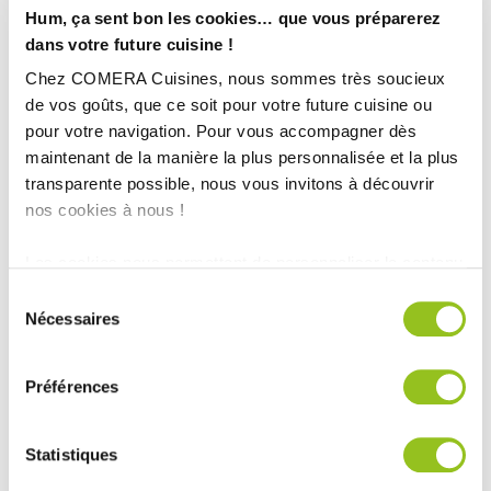
Hum, ça sent bon les cookies… que vous préparerez
dans votre future cuisine !
Chez COMERA Cuisines, nous sommes très soucieux
de vos goûts, que ce soit pour votre future cuisine ou
INFORMATIONS
pour votre navigation. Pour vous accompagner dès
maintenant de la manière la plus personnalisée et la plus
TECHNIQUES :
transparente possible, nous vous invitons à découvrir
nos cookies à nous !
Superficie :
12 m²
Plan de travail :
Décor gris ciment
Les cookies nous permettent de personnaliser le contenu
Finition :
Blanc Brillant
et les annonces, d'offrir des fonctionnalités relatives aux
Sélection
Électro-Ménager :
Hotte inclinée Silverline 90 cm en verre noir
médias sociaux et d'analyser notre trafic. Nous
Nécessaires
du
Année :
2015
partageons également des informations sur l'utilisation de
consentement
Ville :
Rouillon
notre site avec nos partenaires de médias sociaux, de
Magasin :
COMERA Cuisines à la Chapelle Saint-Aubin (72)
Préférences
publicité et d'analyse, qui peuvent combiner celles-ci
COMERA
avec d'autres informations que vous leur avez fournies
-
En savoir plus
ou qu'ils ont collectées lors de votre utilisation de leurs
Statistiques
services.