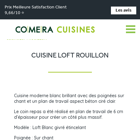
Prix Meilleure Satisfaction Client
Les avis
9,66/10 ⭐
Comera Cuisines
Nos magasins de cuisine
>
>
Cuisiniste La Chapelle-Saint-Aubin
Réalisations
>
>
Cuisine LOFT ROUILLON
CUISINE LOFT ROUILLON
Cuisine moderne blanc brillant avec des poignées sur
chant et un plan de travail aspect béton ciré clair.
Le coin repas a été réalisé en plan de travail de 6 cm
d’épaisseur pour créer un côté plus massif.
Modèle : Loft Blanc givré étincelant
Poignée : Sur chant