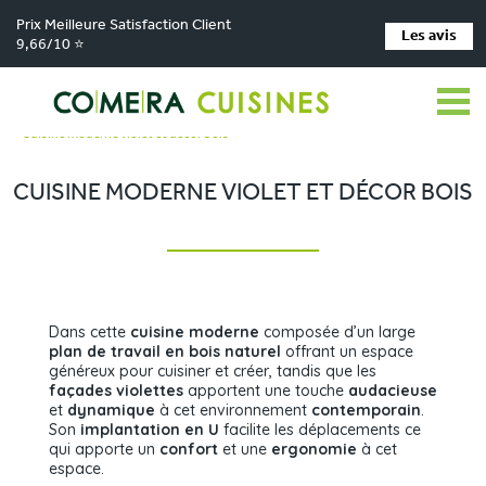
Prix Meilleure Satisfaction Client
Les avis
9,66/10 ⭐
Comera Cuisines
Nos magasins de cuisine
>
>
Cuisiniste MAIZIERES LA GRANDE PAROISSE
Réalisations
>
>
Cuisine moderne violet et décor bois
CUISINE MODERNE VIOLET ET DÉCOR BOIS
Dans cette
cuisine moderne
composée d’un large
plan de travail en bois naturel
offrant un espace
généreux pour cuisiner et créer, tandis que les
façades violettes
apportent une touche
audacieuse
et
dynamique
à cet environnement
contemporain
.
Son
implantation en U
facilite les déplacements ce
qui apporte un
confort
et une
ergonomie
à cet
espace.