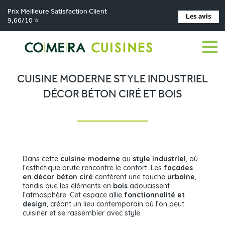
Prix Meilleure Satisfaction Client
Les avis
9,66/10 ⭐
Comera Cuisines
Nos magasins de cuisine
Cuisiniste MONTBRISON
>
>
>
Réalisations
Cuisine moderne style industriel décor béton ciré et bois
>
CUISINE MODERNE STYLE INDUSTRIEL
DÉCOR BÉTON CIRÉ ET BOIS
Dans cette
cuisine moderne
au
style industriel
, où
l’esthétique brute rencontre le confort. Les
façades
en décor béton ciré
confèrent une touche
urbaine
,
tandis que les éléments en
bois
adoucissent
l’atmosphère. Cet espace allie
fonctionnalité et
design
, créant un lieu contemporain où l’on peut
cuisiner et se rassembler avec style.