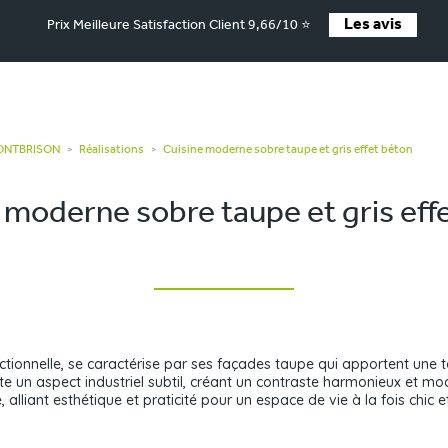
Les avis
Prix Meilleure Satisfaction Client 9,66/10 ⭐
MONTBRISON
Réalisations
Cuisine moderne sobre taupe et gris effet béton
>
>
 moderne sobre taupe et gris eff
ctionnelle, se caractérise par ses façades taupe qui apportent une 
ute un aspect industriel subtil, créant un contraste harmonieux et m
liant esthétique et praticité pour un espace de vie à la fois chic et