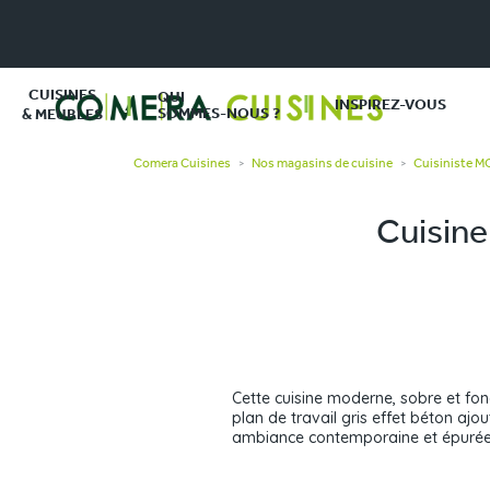
CUISINES
QUI
INSPIREZ-VOUS
SOMMES-NOUS ?
& MEUBLES
Comera Cuisines
Nos magasins de cuisine
Cuisiniste 
>
>
Cuisine
Cette cuisine moderne, sobre et fon
plan de travail gris effet béton ajo
ambiance contemporaine et épurée, al