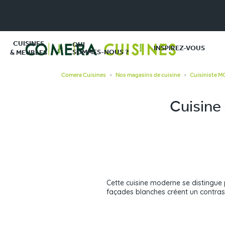
CUISINES
QUI
INSPIREZ-VOUS
SOMMES-NOUS ?
& MEUBLES
Comera Cuisines
Nos magasins de cuisine
Cuisiniste 
>
>
Cuisine 
Cette cuisine moderne se distingue p
façades blanches créent un contrast