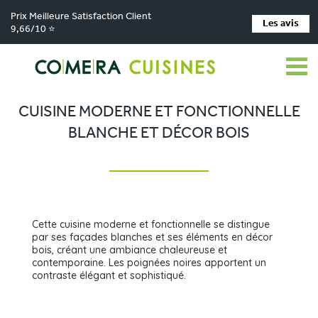
Prix Meilleure Satisfaction Client
Les avis
9,66/10 ⭐
Comera Cuisines
Nos magasins de cuisine
Cuisiniste Cholet
>
>
>
Réalisations
Cuisine moderne et fonctionnelle blanche et décor bois
>
CUISINE MODERNE ET FONCTIONNELLE
BLANCHE ET DÉCOR BOIS
Cette cuisine moderne et fonctionnelle se distingue
par ses façades blanches et ses éléments en décor
bois, créant une ambiance chaleureuse et
contemporaine. Les poignées noires apportent un
contraste élégant et sophistiqué.