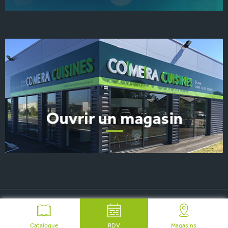
© 2026 COMERA Cuisines, tous droits réservés
-
Plan du site
-
Mentions Légales
-
FAQ
-
Contact Presse
Catalogue
RDV
Magasins