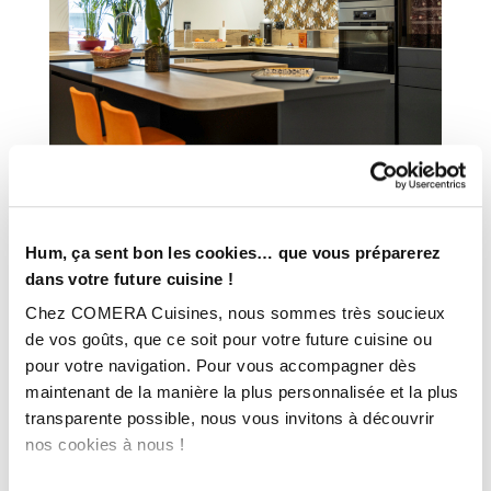
INFORMATIONS
Hum, ça sent bon les cookies… que vous préparerez
TECHNIQUES :
dans votre future cuisine !
Chez COMERA Cuisines, nous sommes très soucieux
Ville :
Mouraud (44)
de vos goûts, que ce soit pour votre future cuisine ou
Magasin :
COMERA Cuisines à Châteaubriant (44)
pour votre navigation. Pour vous accompagner dès
maintenant de la manière la plus personnalisée et la plus
COMERA
-
En savoir plus
transparente possible, nous vous invitons à découvrir
nos cookies à nous !
Rencontrez votre cuisiniste