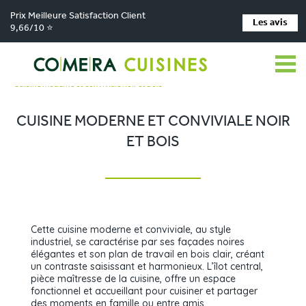
Prix Meilleure Satisfaction Client
Les avis
9,66/10 ⭐
Comera Cuisines
Nos magasins de cuisine
>
>
Cuisiniste CHÂTEAUBRIANT
Réalisations
>
>
Cuisine moderne et conviviale noir et bois
CUISINE MODERNE ET CONVIVIALE NOIR
ET BOIS
Cette cuisine moderne et conviviale, au style
industriel, se caractérise par ses façades noires
élégantes et son plan de travail en bois clair, créant
un contraste saisissant et harmonieux. L’îlot central,
pièce maîtresse de la cuisine, offre un espace
fonctionnel et accueillant pour cuisiner et partager
des moments en famille ou entre amis.