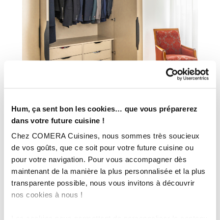
INFORMATIONS
Hum, ça sent bon les cookies… que vous préparerez
TECHNIQUES :
dans votre future cuisine !
Chez COMERA Cuisines, nous sommes très soucieux
Ville :
Yvernogeau (44)
de vos goûts, que ce soit pour votre future cuisine ou
Magasin :
COMERA Cuisines à Châteaubriant (44)
pour votre navigation. Pour vous accompagner dès
COMERA
-
En savoir plus
maintenant de la manière la plus personnalisée et la plus
transparente possible, nous vous invitons à découvrir
nos cookies à nous !
Rencontrez votre cuisiniste
Les cookies nous permettent de personnaliser le contenu