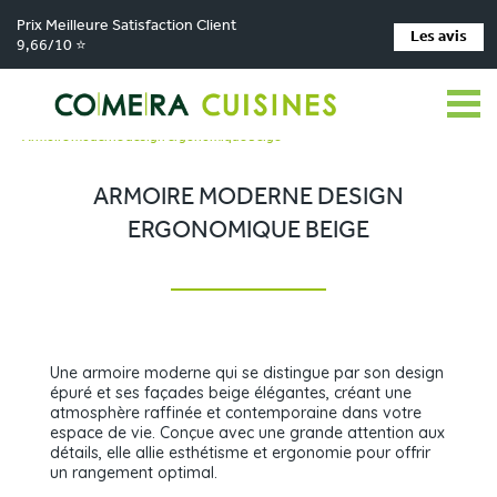
Prix Meilleure Satisfaction Client
Les avis
9,66/10 ⭐
Comera Cuisines
Nos magasins de cuisine
>
>
Cuisiniste CHÂTEAUBRIANT
Réalisations
>
>
Armoire moderne design ergonomique beige
ARMOIRE MODERNE DESIGN
ERGONOMIQUE BEIGE
Une armoire moderne qui se distingue par son design
épuré et ses façades beige élégantes, créant une
atmosphère raffinée et contemporaine dans votre
espace de vie. Conçue avec une grande attention aux
détails, elle allie esthétisme et ergonomie pour offrir
un rangement optimal.