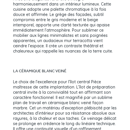
harmonieusement dans un intérieur lumineux. Cette
cuisine adopte une palette chromatique à la fois
douce et affirmée. Le grège des façades, subtil
compromis entre le gris moderne et le beige
intemporel, apporte une clarté texturée qui apaise
immédiatement l’atmosphère. Pour sublimer ce
mobilier aux lignes minimalistes et sans poignées
apparentes, un audacieux mur terracotta vient
ceindre l’espace. Il crée un contraste théâtral et
chaleureux qui rappelle les nuances de la terre cuite.
LA CÉRAMIQUE BLANC VEINÉ
Le choix de l’excellence pour l’îlot central Pièce
maîtresse de cette implantation. L’îlot de préparation
central invite à la convivialité tout en affirmant son
caractère fonctionnel. Il est magnifié par un sublime
plan de travail en céramique blanc veiné façon
marbre. Cet un matériau d’exception plébiscité par les
architectes d’intérieur pour sa résistance absolue aux
rayures, à la chaleur et aux taches. Ce veinage délicat
se prolonge en crédence le long du linéaire technique.
Il offre une continuité visuelle d’un raffinement