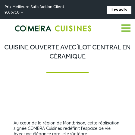
Prix Meilleure Satisfaction Client
Les avis
9,66/10 ⭐
Comera Cuisines
Nos magasins de cuisine
Cuisiniste MONTBRISON
>
>
>
Réalisations
Cuisine ouverte avec îlot central en céramique
>
CUISINE OUVERTE AVEC ÎLOT CENTRAL EN
CÉRAMIQUE
L’harmonie parfaite entre
lignes contemporaines et
teintes chaleureuses
Au cœur de la région de Montbrison, cette réalisation
signée COMERA Cuisines redéfinit l’espace de vie.
Avec une élégance rare. elle s’intègre