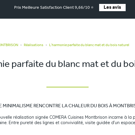
Les avis
Prix Meilleure Satisfaction Client 9,66/10 ⭐
MONTBRISON
Réalisations
L’harmonie parfaite du blanc mat et du bois naturel
>
>
ie parfaite du blanc mat et du boi
LE MINIMALISME RENCONTRE LA CHALEUR DU BOIS À MONTBR
ouvelle réalisation signée COMERA Cuisines Montbrison incarne à la p
aine. Entre pureté des lignes et convivialité, visite guidée d’un espa