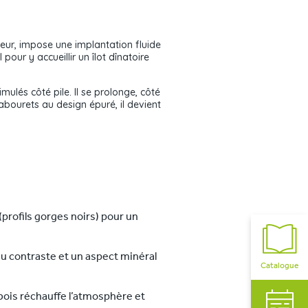
ieur, impose une implantation fluide
our y accueillir un îlot dînatoire
mulés côté pile. Il se prolonge, côté
bourets au design épuré, il devient
profils gorges noirs) pour un
 du contraste et un aspect minéral
Catalogue
e bois réchauffe l’atmosphère et