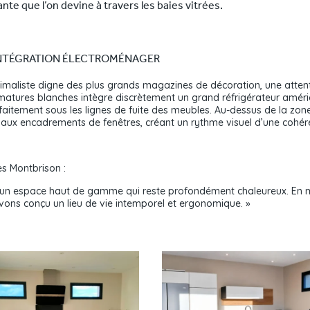
ante que l’on devine à travers les baies vitrées.
L’INTÉGRATION ÉLECTROMÉNAGER
imaliste digne des plus grands magazines de décoration, une attenti
rmatures blanches intègre discrètement un grand réfrigérateur améric
faitement sous les lignes de fuite des meubles. Au-dessus de la zone
et aux encadrements de fenêtres, créant un rythme visuel d’une cohé
s Montbrison :
er un espace haut de gamme qui reste profondément chaleureux. En m
 avons conçu un lieu de vie intemporel et ergonomique. »