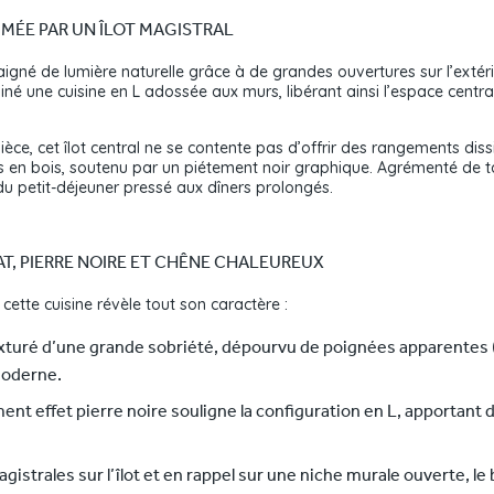
IMÉE PAR UN ÎLOT MAGISTRAL
igné de lumière naturelle grâce à de grandes ouvertures sur l’extér
é une cuisine en L adossée aux murs, libérant ainsi l’espace central p
èce, cet îlot central ne se contente pas d’offrir des rangements dissi
s en bois, soutenu par un piétement noir graphique. Agrémenté de ta
, du petit-déjeuner pressé aux dîners prolongés.
MAT, PIERRE NOIRE ET CHÊNE CHALEUREUX
 cette cuisine révèle tout son caractère :
exturé d’une grande sobriété, dépourvu de poignées apparentes (
 moderne.
ment effet pierre noire souligne la configuration en L, apportant
agistrales sur l’îlot et en rappel sur une niche murale ouverte, l