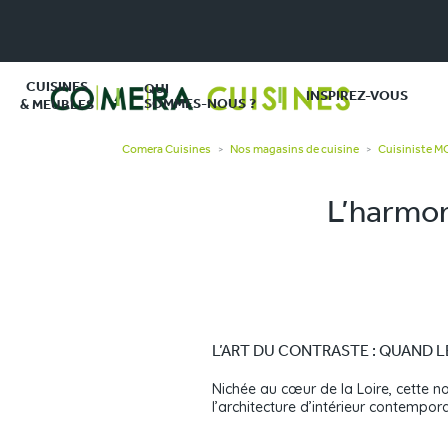
CUISINES
QUI
INSPIREZ-VOUS
SOMMES-NOUS ?
& MEUBLES
Comera Cuisines
Nos magasins de cuisine
Cuisiniste 
>
>
L’harmon
L’ART DU CONTRASTE : QUAND 
Nichée au cœur de la Loire, cette n
l’architecture d’intérieur contempor