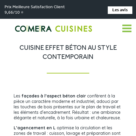
Prix Meilleure Satisfaction Client
Les avis
9,66/10 ⭐
Comera Cuisines
Nos magasins de cuisine
Cuisiniste Carquefou
>
>
>
Réalisations
Cuisine effet béton au style contemporain
>
CUISINE EFFET BÉTON AU STYLE
CONTEMPORAIN
Les
façades à l’aspect béton clair
confèrent à la
pièce un caractère moderne et industriel, adouci par
les touches de bois présentes sur le plan de travail et
les éléments d’encadrement. Résultat : une ambiance
élégante et naturelle, à la fois urbaine et chaleureuse.
L’agencement en L
optimise la circulation et les
zones de travail : cuisson, lavage et préparation sont