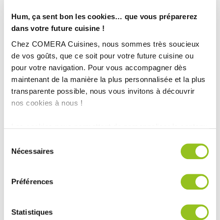
Hum, ça sent bon les cookies… que vous préparerez
dans votre future cuisine !
Chez COMERA Cuisines, nous sommes très soucieux
de vos goûts, que ce soit pour votre future cuisine ou
pour votre navigation. Pour vous accompagner dès
maintenant de la manière la plus personnalisée et la plus
transparente possible, nous vous invitons à découvrir
nos cookies à nous !
Les cookies nous permettent de personnaliser le contenu
INFORMATIONS
et les annonces, d'offrir des fonctionnalités relatives aux
Sélection
TECHNIQUES :
médias sociaux et d'analyser notre trafic. Nous
Nécessaires
du
partageons également des informations sur l'utilisation de
consentement
notre site avec nos partenaires de médias sociaux, de
Ville :
Réalisée par Amandine Noel Coinon
Préférences
publicité et d'analyse, qui peuvent combiner celles-ci
Magasin :
COMERA Cuisines Carquefou (44)
avec d'autres informations que vous leur avez fournies
COMERA
-
En savoir plus
ou qu'ils ont collectées lors de votre utilisation de leurs
Statistiques