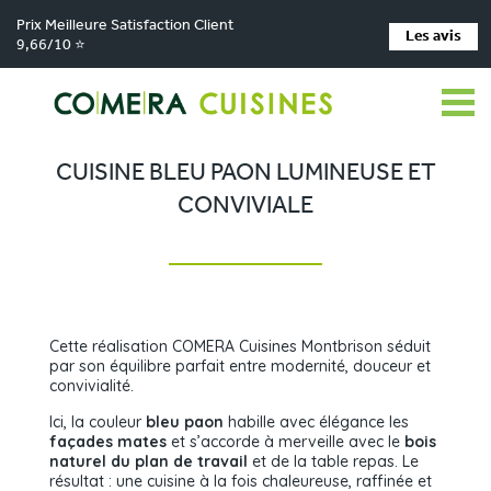
Prix Meilleure Satisfaction Client
Les avis
9,66/10 ⭐
Comera Cuisines
Nos magasins de cuisine
Cuisiniste MONTBRISON
>
>
>
Réalisations
Cuisine bleu paon lumineuse et conviviale
>
CUISINE BLEU PAON LUMINEUSE ET
CONVIVIALE
Cette réalisation COMERA Cuisines Montbrison séduit
par son équilibre parfait entre modernité, douceur et
convivialité.
Ici, la couleur
bleu paon
habille avec élégance les
façades mates
et s’accorde à merveille avec le
bois
naturel du plan de travail
et de la table repas. Le
résultat : une cuisine à la fois chaleureuse, raffinée et