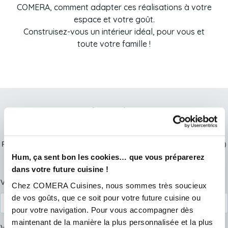
COMERA, comment adapter ces réalisations à votre
espace et votre goût.
Construisez-vous un intérieur idéal, pour vous et
toute votre famille !
Prendre rendez-vous
L'équipe de votre magasin a hâte de vous rencontrer et concevoir
votre future cuisine !
Prenez rendez-vous en quelques minutes et vous serez recontacté(e)
par votre conseiller COMERA Cuisines dans les meilleurs délais.
Hum, ça sent bon les cookies… que vous préparerez
Nous vous accueillerons en toute sécurité. A très vite !
dans votre future cuisine !
Prénom
Votre prénom*
Chez COMERA Cuisines, nous sommes très soucieux
et
nom
*
de vos goûts, que ce soit pour votre future cuisine ou
pour votre navigation. Pour vous accompagner dès
maintenant de la manière la plus personnalisée et la plus
Votre nom*