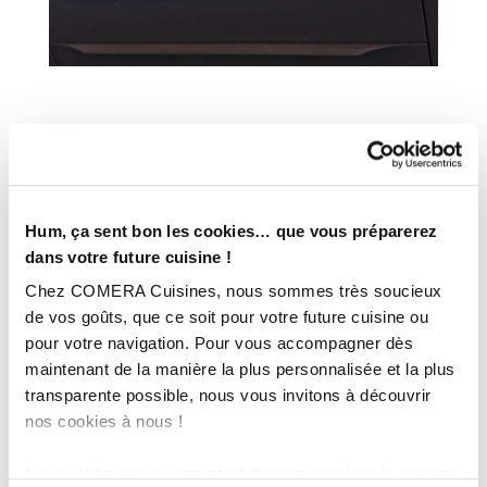
INFORMATIONS
TECHNIQUES :
Hum, ça sent bon les cookies… que vous préparerez
Superficie :
Plus de 20m²
dans votre future cuisine !
Année :
2020
Ville :
Figeac (46)
Chez COMERA Cuisines, nous sommes très soucieux
Magasin :
COMERA Cuisines à Figeac (46)
de vos goûts, que ce soit pour votre future cuisine ou
pour votre navigation. Pour vous accompagner dès
COMERA
-
En savoir plus
maintenant de la manière la plus personnalisée et la plus
transparente possible, nous vous invitons à découvrir
nos cookies à nous !
Rencontrez votre cuisiniste
Les cookies nous permettent de personnaliser le contenu
Prendre rendez-vous