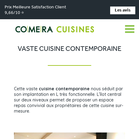
Prix Meilleure Satisfaction Client
Les avis
9,66/10 ⭐
Comera Cuisines
Nos magasins de cuisine
>
>
Cuisiniste Capdenac-le-Haut
Réalisations
Vaste cuisine contemporaine
>
>
VASTE CUISINE CONTEMPORAINE
Cette vaste
cuisine contemporaine
nous séduit par
son implantation en L très fonctionnelle. L’îlot central
sur deux niveaux permet de proposer un espace
repas convivial aux propriétaires de cette cuisine sur-
mesure.