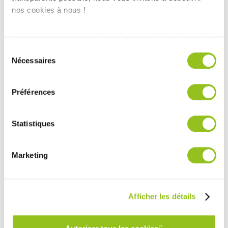
Magasin :
COMERA Cuisines à Montauban (82)
nos cookies à nous !
COMERA
-
En savoir plus
Les cookies nous permettent de personnaliser le contenu
et les annonces, d'offrir des fonctionnalités relatives aux
Sélection
Rencontrez votre cuisiniste
médias sociaux et d'analyser notre trafic. Nous
Nécessaires
du
partageons également des informations sur l'utilisation de
consentement
Prendre rendez-vous
notre site avec nos partenaires de médias sociaux, de
Préférences
publicité et d'analyse, qui peuvent combiner celles-ci
avec d'autres informations que vous leur avez fournies
ou qu'ils ont collectées lors de votre utilisation de leurs
CUISINE CONTEMPORAINE EN L
Statistiques
services.
TOUTES NOS RÉALISATIONS
Marketing
Cuisine en I blanche et bois
Afficher les détails