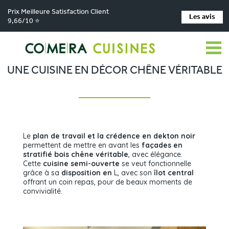
Prix Meilleure Satisfaction Client
Les avis
9,66/10 ⭐
Comera Cuisines
Une cuisine en décor chêne véritable
>
UNE CUISINE EN DÉCOR CHÊNE VÉRITABLE
Le
plan de travail et la crédence en dekton noir
permettent de mettre en avant les
façades en
stratifié bois chêne véritable
, avec élégance.
Cette
cuisine semi-ouverte
se veut fonctionnelle
grâce à sa
disposition en
L, avec son
îlot central
offrant un coin repas, pour de beaux moments de
convivialité.