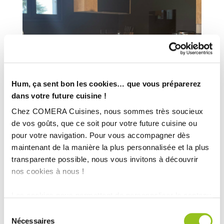
Hum, ça sent bon les cookies… que vous préparerez
dans votre future cuisine !
Chez COMERA Cuisines, nous sommes très soucieux
de vos goûts, que ce soit pour votre future cuisine ou
pour votre navigation. Pour vous accompagner dès
maintenant de la manière la plus personnalisée et la plus
transparente possible, nous vous invitons à découvrir
nos cookies à nous !
Les cookies nous permettent de personnaliser le contenu
et les annonces, d'offrir des fonctionnalités relatives aux
Sélection
médias sociaux et d'analyser notre trafic. Nous
Nécessaires
du