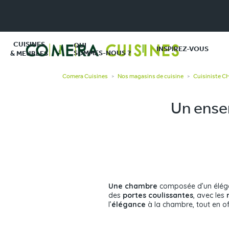
CUISINES
QUI
INSPIREZ-VOUS
SOMMES-NOUS ?
& MEUBLES
Comera Cuisines
Nos magasins de cuisine
Cuisiniste 
>
>
Un ense
Une chambre
composée d’un élég
des
portes coulissantes
, avec les
l’
élégance
à la chambre, tout en o