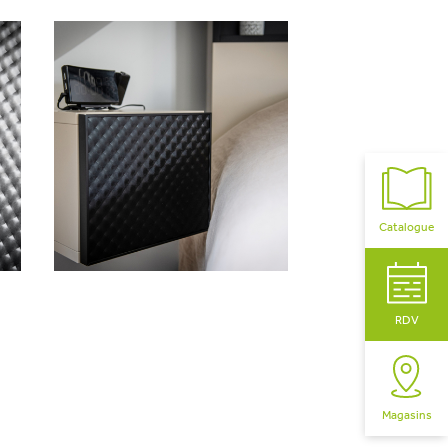
Catalogue
RDV
Magasins