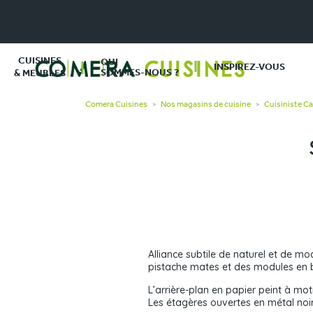
CUISINES
QUI
INSPIREZ-VOUS
SOMMES-NOUS ?
& MEUBLES
Comera Cuisines
Nos magasins de cuisine
Cuisiniste C
>
>
Alliance subtile de naturel et de 
pistache mates et des modules en b
L’arrière-plan en papier peint à mot
Les étagères ouvertes en métal noir