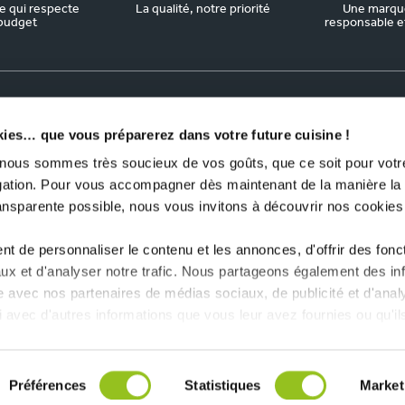
 qui respecte
La qualité, notre priorité
Une marqu
budget
responsable et 
kies… que vous préparerez dans votre future cuisine !
us sommes très soucieux de vos goûts, que ce soit pour votre
igation. Pour vous accompagner dès maintenant de la manière la
ransparente possible, nous vous invitons à découvrir nos cookies
t de personnaliser le contenu et les annonces, d'offrir des fonct
ux et d'analyser notre trafic. Nous partageons également des in
site avec nos partenaires de médias sociaux, de publicité et d'anal
 avec d'autres informations que vous leur avez fournies ou qu'il
lisation de leurs services.
Préférences
Statistiques
Market
lan du site
-
Mentions Légales
-
FAQ
-
Contact Presse