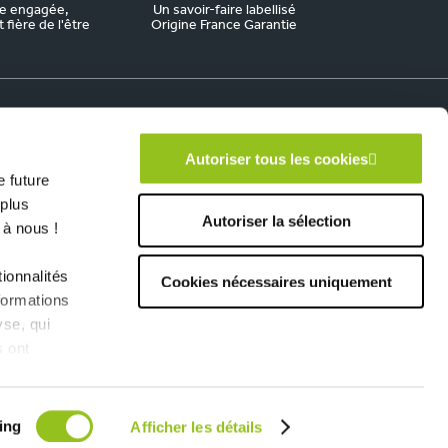
e engagée,
Un savoir-faire labellisé
fière de l'être
Origine France Garantie
Autoriser tous les cookies
 future
 plus
Autoriser la sélection
 à nous !
ionnalités
Cookies nécessaires uniquement
formations
yse, qui
s ont
ing
Afficher les détails