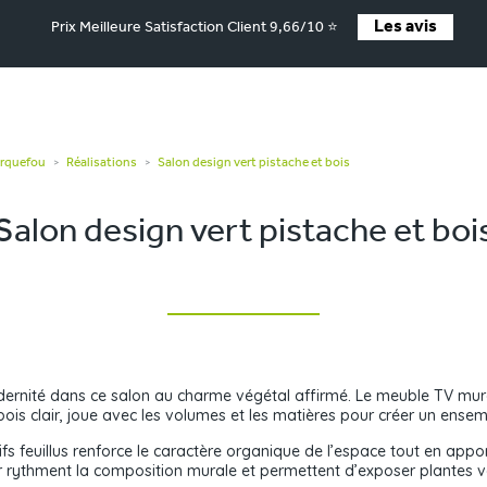
Les avis
Prix Meilleure Satisfaction Client 9,66/10 ⭐
arquefou
Réalisations
Salon design vert pistache et bois
>
>
Salon design vert pistache et boi
modernité dans ce salon au charme végétal affirmé. Le meuble TV mu
ois clair, joue avec les volumes et les matières pour créer un ense
ifs feuillus renforce le caractère organique de l’espace tout en appo
 rythment la composition murale et permettent d’exposer plantes ve