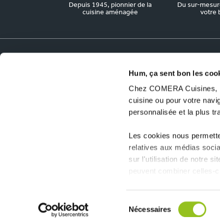
Depuis 1945, pionnier de la
Du sur-mesure
cuisine aménagée
votre 
Dossiers utiles
Hum, ça sent bon les coo
Chez COMERA Cuisines, no
COMERA Jobs
cuisine ou pour votre nav
Ouvrir un magasin COMERA Cuisines
personnalisée et la plus t
Les cookies nous permetten
relatives aux médias socia
sur l'utilisation de notre 
peuvent combiner celles-ci
collectées lors de votre uti
Sélection
Nécessaires
© 2026 COMERA Cuisines, tous droits réservés
-
P
du