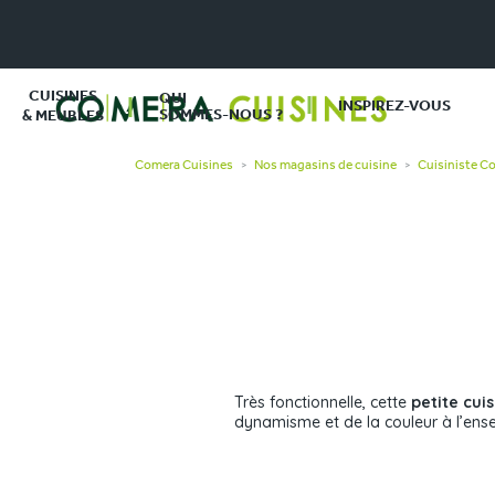
CUISINES
QUI
INSPIREZ-VOUS
SOMMES-NOUS ?
& MEUBLES
Comera Cuisines
Nos magasins de cuisine
Cuisiniste Co
>
>
Très fonctionnelle, cette
petite cui
dynamisme et de la couleur à l’ens