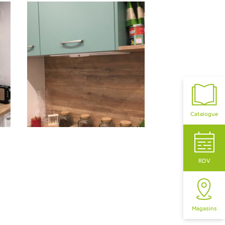
Catalogue
RDV
Magasins