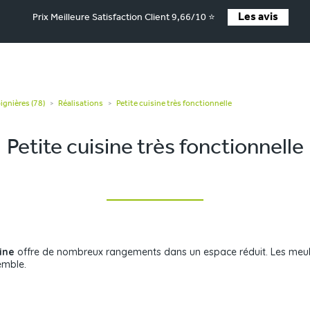
Les avis
Prix Meilleure Satisfaction Client 9,66/10 ⭐
ignières (78)
Réalisations
Petite cuisine très fonctionnelle
>
>
Petite cuisine très fonctionnelle
sine
offre de nombreux rangements dans un espace réduit. Les meub
emble.