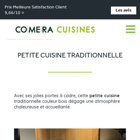
Prix Meilleure Satisfaction Client
Les avis
9,66/10 ⭐
Comera Cuisines
Nos magasins de cuisine
>
>
Cuisiniste FLEURY-LES-AUBRAIS
Réalisations
>
>
Petite cuisine traditionnelle
PETITE CUISINE TRADITIONNELLE
Avec ses jolies portes à cadre, cette
petite cuisine
traditionnelle couleur bois dégage une atmosphère
chaleureuse et accueillante.