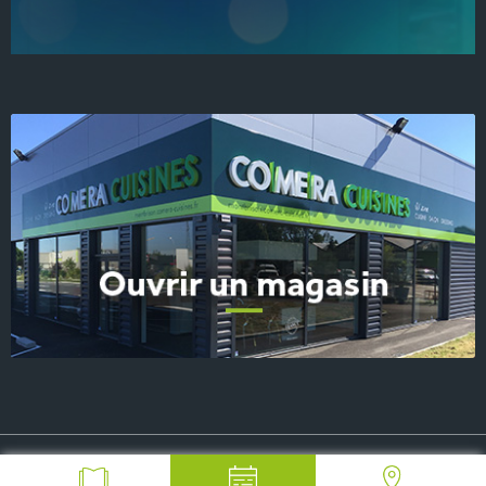
© 2026 COMERA Cuisines, tous droits réservés
-
Plan du site
-
Mentions Légales
-
FAQ
-
Contact Presse