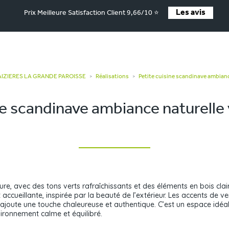
Les avis
Prix Meilleure Satisfaction Client 9,66/10 ⭐
MAIZIERES LA GRANDE PAROISSE
Réalisations
Petite cuisine scandinave ambianc
>
>
ne scandinave ambiance naturelle 
ure, avec des tons verts rafraîchissants et des éléments en bois clai
ccueillante, inspirée par la beauté de l’extérieur. Les accents de v
el ajoute une touche chaleureuse et authentique. C’est un espace idéa
ironnement calme et équilibré.