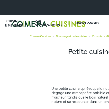
CUISINES
QUI
INSPIREZ-VOUS
SOMMES-NOUS ?
& MEUBLES
Comera Cuisines
Nos magasins de cuisine
Cuisiniste 
>
>
Petite cuisi
Une petite cuisine qui évoque la nat
dégage une atmosphère paisible et a
fraîcheur, tandis que le bois natur
nature et se ressourcer dans un env