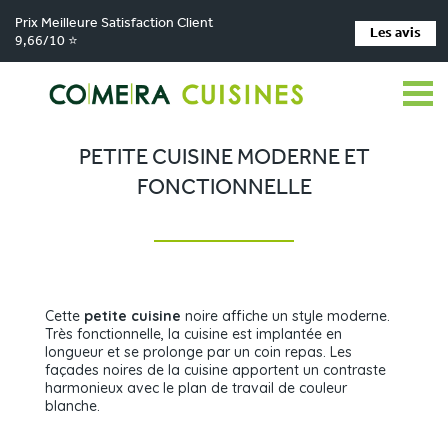
Prix Meilleure Satisfaction Client
Les avis
9,66/10 ⭐
Comera Cuisines
Nos magasins de cuisine
Cuisiniste BALMA
>
>
>
Réalisations
Petite cuisine moderne et fonctionnelle
>
PETITE CUISINE MODERNE ET
FONCTIONNELLE
Cette
petite cuisine
noire affiche un style moderne.
Très fonctionnelle, la cuisine est implantée en
longueur et se prolonge par un coin repas. Les
façades noires de la cuisine apportent un contraste
harmonieux avec le plan de travail de couleur
blanche.