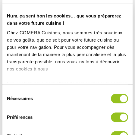
Hum, ça sent bon les cookies… que vous préparerez
dans votre future cuisine !
Chez COMERA Cuisines, nous sommes très soucieux
de vos goûts, que ce soit pour votre future cuisine ou
pour votre navigation. Pour vous accompagner dès
maintenant de la manière la plus personnalisée et la plus
transparente possible, nous vous invitons à découvrir
nos cookies à nous !
INFORMATIONS
TECHNIQUES :
Les cookies nous permettent de personnaliser le contenu
et les annonces, d'offrir des fonctionnalités relatives aux
Sélection
Superficie :
moins de 10 m2
médias sociaux et d'analyser notre trafic. Nous
Nécessaires
du
Finition :
Stratifié
partageons également des informations sur l'utilisation de
consentement
Année :
2021
notre site avec nos partenaires de médias sociaux, de
Préférences
Ville :
Thonon-les-Bains (74)
publicité et d'analyse, qui peuvent combiner celles-ci
Magasin :
avec d'autres informations que vous leur avez fournies
ou qu'ils ont collectées lors de votre utilisation de leurs