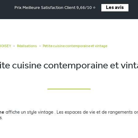
Les avis
Prix Meilleure Satisfaction Client 9,66/10 ⭐
CHOISEY
Réalisations
Petite cuisine contemporaine et vintage
>
>
ite cuisine contemporaine et vin
ne
affiche un style vintage . Les espaces de vie et de rangements ont
s.