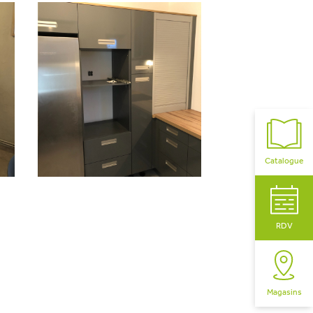
Catalogue
RDV
Magasins