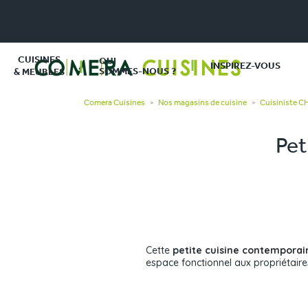
CUISINES
QUI
INSPIREZ-VOUS
SOMMES-NOUS ?
& MEUBLES
Comera Cuisines
Nos magasins de cuisine
Cuisiniste 
>
>
Pet
Cette
petite cuisine contemporai
espace fonctionnel aux propriétaire