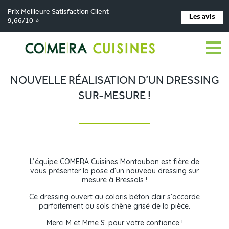
Prix Meilleure Satisfaction Client
Les avis
9,66/10 ⭐
Comera Cuisines
Nos magasins de cuisine
Cuisiniste MONTAUBAN
>
>
>
Réalisations
Nouvelle réalisation d’un dressing sur-mesure !
>
NOUVELLE RÉALISATION D’UN DRESSING
SUR-MESURE !
L’équipe COMERA Cuisines Montauban est fière de
vous présenter la pose d’un nouveau dressing sur
mesure à Bressols !
Ce dressing ouvert au coloris béton clair s’accorde
parfaitement au sols chêne grisé de la pièce.
Merci M et Mme S. pour votre confiance !