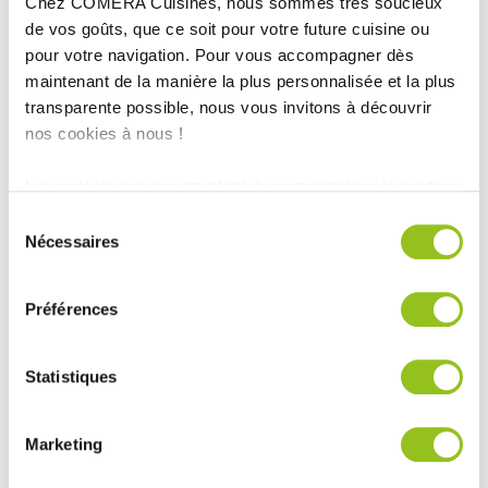
Chez COMERA Cuisines, nous sommes très soucieux
de vos goûts, que ce soit pour votre future cuisine ou
pour votre navigation. Pour vous accompagner dès
maintenant de la manière la plus personnalisée et la plus
INFORMATIONS
transparente possible, nous vous invitons à découvrir
TECHNIQUES :
nos cookies à nous !
Année :
2018
Les cookies nous permettent de personnaliser le contenu
Ville :
Bressols
et les annonces, d'offrir des fonctionnalités relatives aux
Sélection
Magasin :
COMERA Cuisines à Montauban (82)
médias sociaux et d'analyser notre trafic. Nous
Nécessaires
du
partageons également des informations sur l'utilisation de
COMERA
-
En savoir plus
consentement
notre site avec nos partenaires de médias sociaux, de
Préférences
publicité et d'analyse, qui peuvent combiner celles-ci
avec d'autres informations que vous leur avez fournies
Rencontrez votre cuisiniste
ou qu'ils ont collectées lors de votre utilisation de leurs
Statistiques
Prendre rendez-vous
services.
Marketing
PETITE CUISINE EN L AVEC ÎLOT