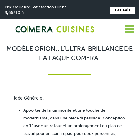
Prix Meilleure Satisfaction Client
Les avis
9,66/10 ⭐
Comera Cuisines
Nos magasins de cuisine
Cuisiniste Bourbon-Lancy
>
>
>
Réalisations
Modèle ORION.. L’ultra-brillance de la Laque Comera.
>
MODÈLE ORION.. L’ULTRA-BRILLANCE DE
LA LAQUE COMERA.
Idée Générale :
Apporter de la luminosité et une touche de
modernisme, dans une pièce ‘à passage’. Conception
en ‘L’ avec un retour et un prolongement du plan de
travail pour un coin ‘repas’ pour deux personnes,