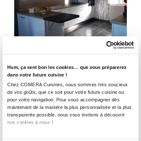
INFORMATIONS
Hum, ça sent bon les cookies… que vous préparerez
dans votre future cuisine !
TECHNIQUES :
Chez COMERA Cuisines, nous sommes très soucieux
Magasin :
COMERA Cuisines à Bourbon-Lancy (71)
de vos goûts, que ce soit pour votre future cuisine ou
pour votre navigation. Pour vous accompagner dès
COMERA
-
En savoir plus
maintenant de la manière la plus personnalisée et la plus
transparente possible, nous vous invitons à découvrir
nos cookies à nous !
Rencontrez votre cuisiniste
Les cookies nous permettent de personnaliser le contenu
Prendre rendez-vous