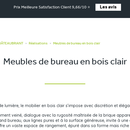
Les avis
Prix Meilleure Satisfaction Client 9,66/10 ⭐
CHÂTEAUBRIANT
Réalisations
Meubles de bureau en bois clair
>
>
Meubles de bureau en bois clair
 lumière, le mobilier en bois clair s’impose avec discrétion et élég
ement veiné, dialogue avec la rugosité maîtrisée de la brique appare
rand bureau, aux lignes pures et à la surface généreuse, invite à une 
ffre un vaste espace de rangement, épuré dans sa forme mais riche en