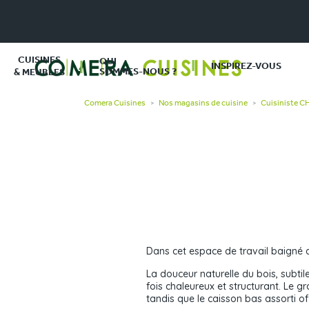
CUISINES
QUI
INSPIREZ-VOUS
SOMMES-NOUS ?
& MEUBLES
Comera Cuisines
Nos magasins de cuisine
Cuisiniste 
>
>
Dans cet espace de travail baigné de
La douceur naturelle du bois, subtil
fois chaleureux et structurant. Le g
tandis que le caisson bas assorti o