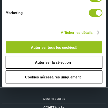
services.
Marketing
Depuis 1945, pionnier de la
Du sur-mesure qui
cuisine aménagée
respecte votre budget
Afficher les détails
La qualité, notre priorité
Une marque engagée,
responsable et fière de
Autoriser tous les cookies
l'être
Autoriser la sélection
Un savoir-faire labellisé
Origine France Garantie
Cookies nécessaires uniquement
Dossiers utiles
COMERA Jobs