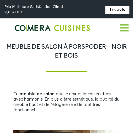
Prix Meilleure Satisfaction Client
Les avis
9,66/10 ⭐
Comera Cuisines
Nos magasins de cuisine
Cuisiniste SAINT-RENAN
>
>
>
Réalisations
Meuble de salon à Porspoder – Noir et bois
>
MEUBLE DE SALON À PORSPODER – NOIR
ET BOIS
Ce
meuble de salon
allie le noir et la couleur bois
avec harmonie. En plus d’être esthétique, la dualité du
meuble haut et de l’étagère rend le tout très
fonctionnel.