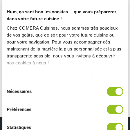
Hum, ça sent bon les cookies… que vous préparerez
Rencontrez votre cuisiniste
dans votre future cuisine !
Chez COMERA Cuisines, nous sommes très soucieux
Prendre rendez-vous
de vos goûts, que ce soit pour votre future cuisine ou
pour votre navigation. Pour vous accompagner dès
maintenant de la manière la plus personnalisée et la plus
CUISINE AVEC ÎLOT.
transparente possible, nous vous invitons à découvrir
nos cookies à nous !
TOUTES NOS RÉALISATIONS
Les cookies nous permettent de personnaliser le contenu
Une cuisine locative astucieuse !
et les annonces, d'offrir des fonctionnalités relatives aux
Sélection
médias sociaux et d'analyser notre trafic. Nous
Nécessaires
du
partageons également des informations sur l'utilisation de
consentement
notre site avec nos partenaires de médias sociaux, de
Préférences
publicité et d'analyse, qui peuvent combiner celles-ci
avec d'autres informations que vous leur avez fournies
ou qu'ils ont collectées lors de votre utilisation de leurs
Statistiques