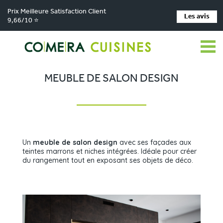
Prix Meilleure Satisfaction Client
Les avis
9,66/10 ⭐
Comera Cuisines
Nos magasins de cuisine
>
>
Cuisiniste CHÂTEAUBRIANT
Réalisations
Meuble de salon design
>
>
MEUBLE DE SALON DESIGN
Un
meuble de salon design
avec ses façades aux
teintes marrons et niches intégrées. Idéale pour créer
du rangement tout en exposant ses objets de déco.