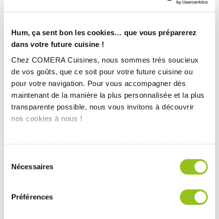
COMERA
-
En savoir plus
Hum, ça sent bon les cookies… que vous préparerez
Rencontrez votre cuisiniste
dans votre future cuisine !
Chez COMERA Cuisines, nous sommes très soucieux
Prendre rendez-vous
de vos goûts, que ce soit pour votre future cuisine ou
pour votre navigation. Pour vous accompagner dès
maintenant de la manière la plus personnalisée et la plus
UN CHANGEMENT RA-DI-CAL POUR UN LOOK INDUSTRIEL !
transparente possible, nous vous invitons à découvrir
nos cookies à nous !
TOUTES NOS RÉALISATIONS
Les cookies nous permettent de personnaliser le contenu
Métamorphe d’une cuisine dans un style « bord de
et les annonces, d'offrir des fonctionnalités relatives aux
Sélection
mer » !
médias sociaux et d'analyser notre trafic. Nous
Nécessaires
du
partageons également des informations sur l'utilisation de
consentement
notre site avec nos partenaires de médias sociaux, de
Préférences
publicité et d'analyse, qui peuvent combiner celles-ci
avec d'autres informations que vous leur avez fournies