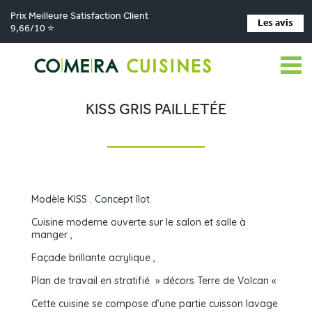
Prix Meilleure Satisfaction Client
Les avis
9,66/10 ⭐
Comera Cuisines
Nos magasins de cuisine
Cuisiniste Bourbon-Lancy
>
>
>
Réalisations
KISS Gris Pailletée
>
KISS GRIS PAILLETÉE
Modèle KISS . Concept îlot
Cuisine moderne ouverte sur le salon et salle à
manger ,
Façade brillante acrylique ,
Plan de travail en stratifié » décors Terre de Volcan «
Cette cuisine se compose d’une partie cuisson lavage