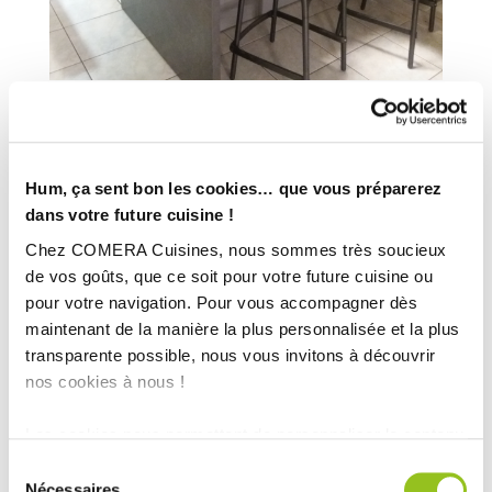
Hum, ça sent bon les cookies… que vous préparerez
dans votre future cuisine !
Chez COMERA Cuisines, nous sommes très soucieux
de vos goûts, que ce soit pour votre future cuisine ou
pour votre navigation. Pour vous accompagner dès
maintenant de la manière la plus personnalisée et la plus
transparente possible, nous vous invitons à découvrir
nos cookies à nous !
Les cookies nous permettent de personnaliser le contenu
et les annonces, d'offrir des fonctionnalités relatives aux
INFORMATIONS
Sélection
médias sociaux et d'analyser notre trafic. Nous
Nécessaires