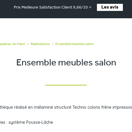
Les avis
Prix Meilleure Satisfaction Client 9,66/10 ⭐
apdenac-le-Haut
Réalisations
Ensemble meubles salon
>
>
Ensemble meubles salon
thèque réalisé en mélaminé structuré Techno coloris frêne impression
ées : système Pousse-Lâche