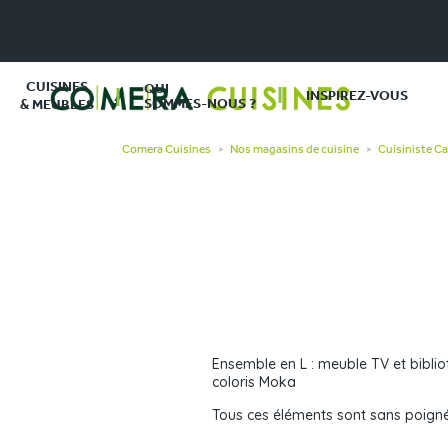
CUISINES
QUI
INSPIREZ-VOUS
SOMMES-NOUS ?
& MEUBLES
Comera Cuisines
Nos magasins de cuisine
Cuisiniste C
>
>
Ensemble en L : meuble TV et biblio
coloris Moka
Tous ces éléments sont sans poign