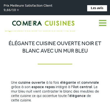
Prix Meilleure Satisfaction Client
Les avis
9,66/10 ⭐
Comera Cuisines
Nos magasins de cuisine
>
>
Cuisiniste Clermont-Ferrand
Réalisations
>
>
Élégante cuisine ouverte noir et blanc avec un mur bleu
ÉLÉGANTE CUISINE OUVERTE NOIR ET
BLANC AVEC UN MUR BLEU
Une
cuisine ouverte
à la fois
élégante
et
conviviale
grâce à son
espace repas
intégré à l
‘îlot central
. Le
mur bleu nuit vient contraster le blanc des meubles de
cette cuisine ce qui accentue toute l’
élégance
de
cette cuisine.