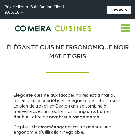
Prix Meilleure Satisfaction Client
Les avis
9,66/10 ⭐
Comera Cuisines
Nos magasins de cuisine
Cuisiniste Voglans
>
>
>
Réalisations
Élégante cuisine ergonomique noir mat et gris
>
ÉLÉGANTE CUISINE ERGONOMIQUE NOIR
MAT ET GRIS
Élégante cuisine
aux façades noires extra mat qui
accentuent la
sobriété
et l’
élégance
de cette cuisine.
Le plan de travail en Dekton gris se combine à
merveille avec le mobilier noir. L’
implantation
en
double I
offre de
nombreux rangements
.
De plus l’
électroménager
encastré apporte une
ergonomie
d’utilisation inégalable.