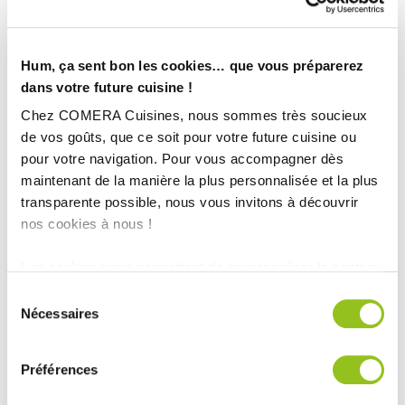
Hum, ça sent bon les cookies… que vous préparerez
dans votre future cuisine !
Chez COMERA Cuisines, nous sommes très soucieux
de vos goûts, que ce soit pour votre future cuisine ou
pour votre navigation. Pour vous accompagner dès
maintenant de la manière la plus personnalisée et la plus
transparente possible, nous vous invitons à découvrir
nos cookies à nous !
Les cookies nous permettent de personnaliser le contenu
et les annonces, d'offrir des fonctionnalités relatives aux
Sélection
INFORMATIONS
médias sociaux et d'analyser notre trafic. Nous
Nécessaires
du
TECHNIQUES :
partageons également des informations sur l'utilisation de
consentement
notre site avec nos partenaires de médias sociaux, de
Ville :
TRESSERVE(73)
Préférences
publicité et d'analyse, qui peuvent combiner celles-ci
Magasin :
COMERA Cuisines Chambéry
avec d'autres informations que vous leur avez fournies