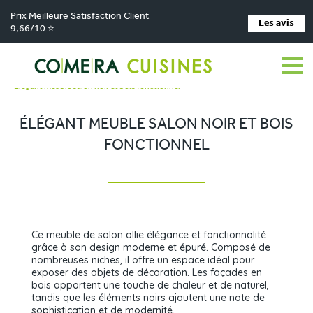
Prix Meilleure Satisfaction Client
Les avis
9,66/10 ⭐
Comera Cuisines
Nos magasins de cuisine
>
>
Cuisiniste CHÂTEAUBRIANT
Réalisations
>
>
Élégant meuble salon noir et bois fonctionnel
ÉLÉGANT MEUBLE SALON NOIR ET BOIS
FONCTIONNEL
Ce meuble de salon allie élégance et fonctionnalité
grâce à son design moderne et épuré. Composé de
nombreuses niches, il offre un espace idéal pour
exposer des objets de décoration. Les façades en
bois apportent une touche de chaleur et de naturel,
tandis que les éléments noirs ajoutent une note de
sophistication et de modernité.