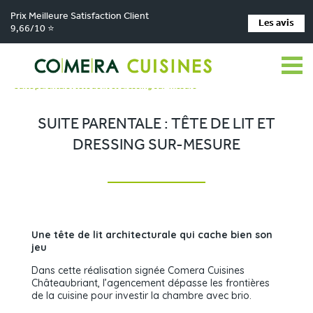
Prix Meilleure Satisfaction Client
Les avis
9,66/10 ⭐
Comera Cuisines
Nos magasins de cuisine
>
>
Cuisiniste CHÂTEAUBRIANT
Réalisations
>
>
Suite parentale : tête de lit et dressing sur-mesure
SUITE PARENTALE : TÊTE DE LIT ET
DRESSING SUR-MESURE
Une tête de lit architecturale qui cache bien son
jeu
Dans cette réalisation signée Comera Cuisines
Châteaubriant, l’agencement dépasse les frontières
de la cuisine pour investir la chambre avec brio.