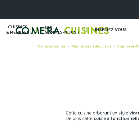
CUISINES
QUI
INSPIREZ-VOUS
SOMMES-NOUS ?
& MEUBLES
Comera Cuisines
Nos magasins de cuisine
Cuisiniste 
>
>
Cette cuisine arborant un style
vin
De plus cette
cuisine fonctionnell