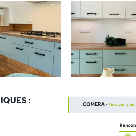
IQUES :
COMERA
-
En savoir plus
Rencont