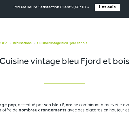
Les avis
Prix Meilleure Satisfaction Client 9,66/10 ⭐
RODEZ
Réalisations
Cuisine vintage bleu Fjord et bois
>
>
Cuisine vintage bleu Fjord et boi
tage pop
, accentué par son
bleu Fjord
se combinant à merveille ave
e
offre de
nombreux rangements
avec des placards en hauteur et 