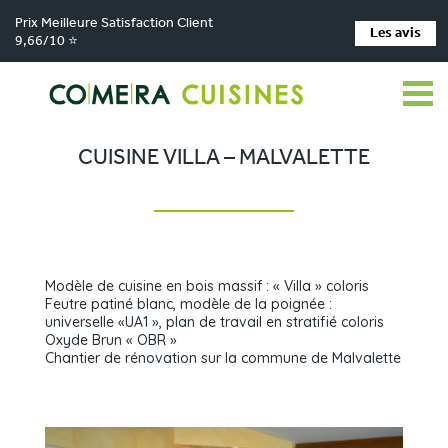
Prix Meilleure Satisfaction Client
Les avis
9,66/10 ⭐
Comera Cuisines
Nos magasins de cuisine
Cuisiniste Firminy
>
>
>
Réalisations
Cuisine Villa – Malvalette
>
CUISINE VILLA – MALVALETTE
Modèle de cuisine en bois massif : « Villa » coloris
Feutre patiné blanc, modèle de la poignée :
universelle «UA1 », plan de travail en stratifié coloris
Oxyde Brun « OBR »
Chantier de rénovation sur la commune de Malvalette