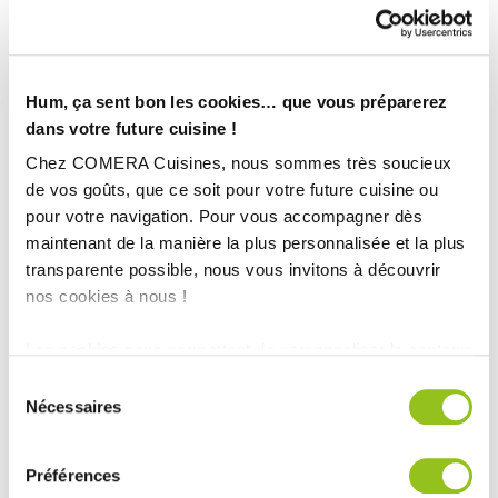
Hum, ça sent bon les cookies… que vous préparerez
dans votre future cuisine !
Chez COMERA Cuisines, nous sommes très soucieux
de vos goûts, que ce soit pour votre future cuisine ou
pour votre navigation. Pour vous accompagner dès
maintenant de la manière la plus personnalisée et la plus
transparente possible, nous vous invitons à découvrir
nos cookies à nous !
Les cookies nous permettent de personnaliser le contenu
et les annonces, d'offrir des fonctionnalités relatives aux
Sélection
médias sociaux et d'analyser notre trafic. Nous
INFORMATIONS
Nécessaires
du
partageons également des informations sur l'utilisation de
consentement
TECHNIQUES :
notre site avec nos partenaires de médias sociaux, de
Préférences
publicité et d'analyse, qui peuvent combiner celles-ci
Ville :
Fouchères (10)