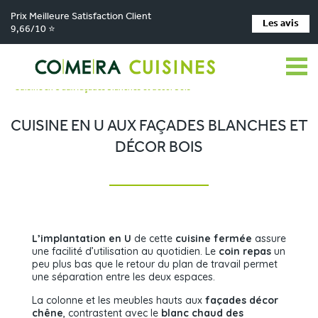
Prix Meilleure Satisfaction Client
Les avis
9,66/10 ⭐
Comera Cuisines
Nos magasins de cuisine
>
>
Cuisiniste MAIZIERES LA GRANDE PAROISSE
Réalisations
>
>
Cuisine en U aux façades blanches et décor bois
CUISINE EN U AUX FAÇADES BLANCHES ET
DÉCOR BOIS
L’implantation en U
de cette
cuisine fermée
assure
une facilité d’utilisation au quotidien. Le
coin repas
un
peu plus bas que le retour du plan de travail permet
une séparation entre les deux espaces.
La colonne et les meubles hauts aux
façades décor
chêne
, contrastent avec le
blanc chaud des